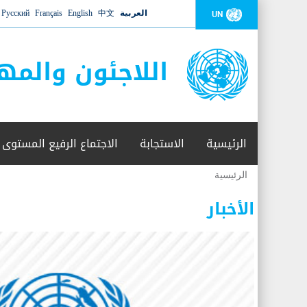
العربية
中文
English
Français
Русский
UN
اللاجئون والمه
الرئيسية
الاستجابة
الاجتماع الرفيع المستوى
الرئيسية
أنت
هنا
الأخبار
عدد القتلى في البحر المتوسط يتجاوز 2000 شخص ​​هذا العام
06 نوفمبر 2018 -
أعلنت مفوضية الأمم المتحدة السامية لشؤون اللاجئين عن ارتفاع عدد الأشخاص الذين لقوا 