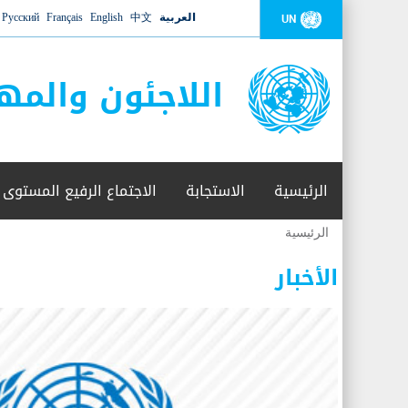
العربية
中文
English
Français
Русский
UN
اللاجئون والمه
الرئيسية
الاستجابة
الاجتماع الرفيع المستوى
الرئيسية
أنت
هنا
الأخبار
عدد القتلى في البحر المتوسط يتجاوز 2000 شخص ​​هذا العام
06 نوفمبر 2018 -
أعلنت مفوضية الأمم المتحدة السامية لشؤون اللاجئين عن ارتفاع عدد الأشخاص الذين لقوا 