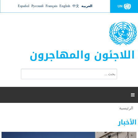
Jump to navigation
العربية
中文
English
Français
Русский
Español
UN
اللاجئون والمهاجرون
ا
ب
س
ح
ت
ث
م
ا

ر
ة
الرئيسية
أنت
ا
عدد القتلى في البحر المتوسط يتجاوز 2000 شخص ​​هذا
06 نوفمبر 2018 -
هنا
ل
الأخبار
العام
ب
ح
أعلنت مفوضية الأمم المتحدة السامية لشؤون اللاجئين عن ارتفاع عدد الأشخاص الذين لقوا حتفهم
ث