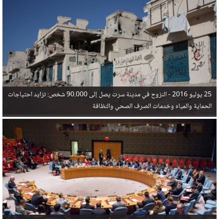
في البحر المتوسط هذا العام، أثناء محاولتهم الوصول إلى أوروبا، ليتجاوز ألفي شخص بعد العثور على
جثث 17 شخصا قبالة السواحل الإسبانية.
25 يوليو 2016 -
النزوح في مدينة سرت يصل إلى 90.000 شخص: تزايد احتياجات
الحماية والمياه وخدمات الصرف الصحي والنظافة