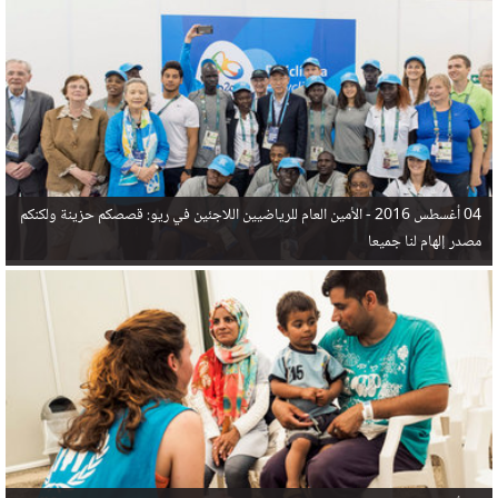
في البحر المتوسط هذا العام، أثناء محاولتهم الوصول إلى أوروبا، ليتجاوز ألفي شخص بعد العثور على
جثث 17 شخصا قبالة السواحل الإسبانية.
04 أغسطس 2016 -
الأمين العام للرياضيين اللاجئين في ريو: قصصكم حزينة ولكنكم
مصدر إلهام لنا جميعا