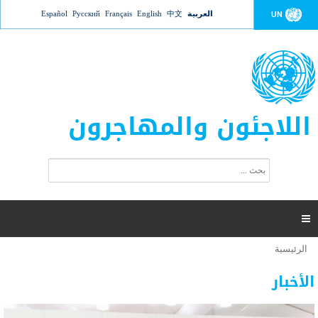
Jump to navigation
العربية
中文
English
Français
Русский
Español
UN
اللاجئون والمهاجرون
ا
ب
س
ح
ت
ث
م
ا

ر
ة
الرئيسية
أنت
ا
عدد القتلى في البحر المتوسط يتجاوز 2000 شخص ​​هذا
06 نوفمبر 2018 -
هنا
ل
الأخبار
العام
ب
ح
أعلنت مفوضية الأمم المتحدة السامية لشؤون اللاجئين عن ارتفاع عدد الأشخاص الذين لقوا حتفهم
ث