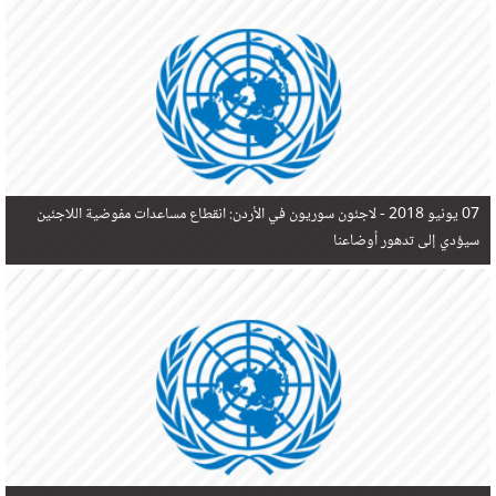
في البحر المتوسط هذا العام، أثناء محاولتهم الوصول إلى أوروبا، ليتجاوز ألفي شخص بعد العثور على
جثث 17 شخصا قبالة السواحل الإسبانية.
07 يونيو 2018 -
لاجئون سوريون في الأردن: انقطاع مساعدات مفوضية اللاجئين
سيؤدي إلى تدهور أوضاعنا