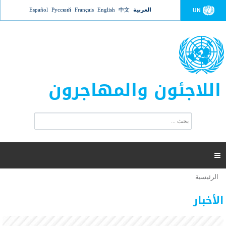
Jump to navigation
العربية
中文
English
Français
Русский
Español
UN
اللاجئون والمهاجرون
ا
ب
س
ح
ت
ث
م
ا

ر
ة
الرئيسية
أنت
ا
عدد القتلى في البحر المتوسط يتجاوز 2000 شخص ​​هذا
06 نوفمبر 2018 -
هنا
ل
الأخبار
العام
ب
ح
أعلنت مفوضية الأمم المتحدة السامية لشؤون اللاجئين عن ارتفاع عدد الأشخاص الذين لقوا حتفهم
ث