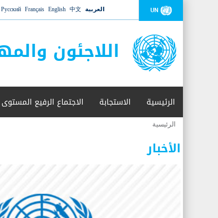
العربية
中文
English
Français
Русский
UN
اللاجئون والمه
الرئيسية
الاستجابة
الاجتماع الرفيع المستوى
الرئيسية
أنت
هنا
الأخبار
عدد القتلى في البحر المتوسط يتجاوز 2000 شخص ​​هذا العام
06 نوفمبر 2018 -
أعلنت مفوضية الأمم المتحدة السامية لشؤون اللاجئين عن ارتفاع عدد الأشخاص الذين لقوا 