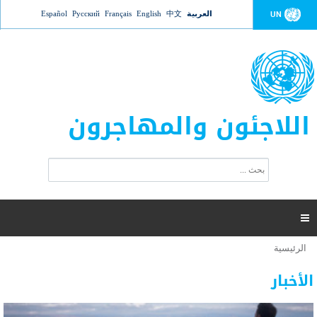
Jump to navigation
العربية
中文
English
Français
Русский
Español
UN
اللاجئون والمهاجرون
ا
ب
س
ح
ت
ث
م
ا

ر
ة
الرئيسية
أنت
ا
عدد القتلى في البحر المتوسط يتجاوز 2000 شخص ​​هذا
06 نوفمبر 2018 -
هنا
ل
الأخبار
العام
ب
ح
أعلنت مفوضية الأمم المتحدة السامية لشؤون اللاجئين عن ارتفاع عدد الأشخاص الذين لقوا حتفهم
ث