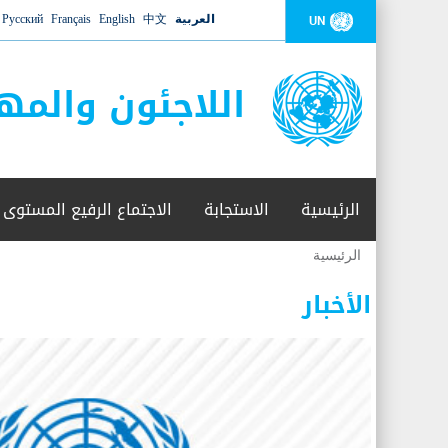
العربية
中文
English
Français
Русский
UN
اللاجئون والمه
الرئيسية
الاستجابة
الاجتماع الرفيع المستوى
الرئيسية
أنت
هنا
الأخبار
عدد القتلى في البحر المتوسط يتجاوز 2000 شخص ​​هذا العام
06 نوفمبر 2018 -
أعلنت مفوضية الأمم المتحدة السامية لشؤون اللاجئين عن ارتفاع عدد الأشخاص الذين لقوا 