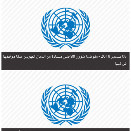
في البحر المتوسط هذا العام، أثناء محاولتهم الوصول إلى أوروبا، ليتجاوز ألفي شخص بعد العثور على
جثث 17 شخصا قبالة السواحل الإسبانية.
08 سبتمبر 2018 -
مفوضية شؤون اللاجئين مستاءة من انتحال المهربين صفة موظفيها
في ليبيا