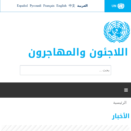
Jump to navigation
العربية
中文
English
Français
Русский
Español
UN
اللاجئون والمهاجرون
ا
ب
س
ح
ت
ث
م
ا

ر
ة
الرئيسية
أنت
ا
عدد القتلى في البحر المتوسط يتجاوز 2000 شخص ​​هذا
06 نوفمبر 2018 -
هنا
ل
الأخبار
العام
ب
ح
أعلنت مفوضية الأمم المتحدة السامية لشؤون اللاجئين عن ارتفاع عدد الأشخاص الذين لقوا حتفهم
ث