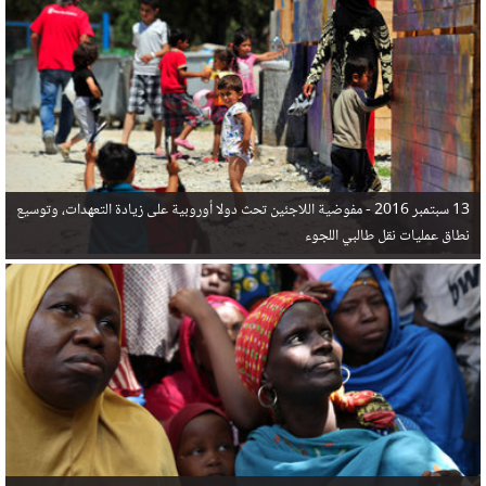
في البحر المتوسط هذا العام، أثناء محاولتهم الوصول إلى أوروبا، ليتجاوز ألفي شخص بعد العثور على
جثث 17 شخصا قبالة السواحل الإسبانية.
13 سبتمبر 2016 -
مفوضية اللاجئين تحث دولا أوروبية على زيادة التعهدات، وتوسيع
نطاق عمليات نقل طالبي اللجوء