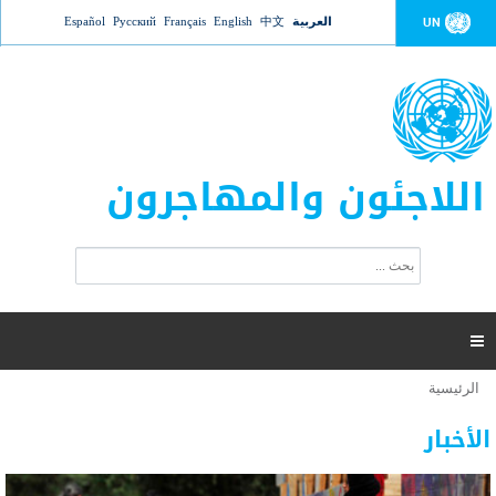
Jump to navigation
العربية
中文
English
Français
Русский
Español
UN
اللاجئون والمهاجرون
ا
ب
س
ح
ت
ث
م
ا

ر
ة
الرئيسية
أنت
ا
عدد القتلى في البحر المتوسط يتجاوز 2000 شخص ​​هذا
06 نوفمبر 2018 -
هنا
ل
الأخبار
العام
ب
ح
أعلنت مفوضية الأمم المتحدة السامية لشؤون اللاجئين عن ارتفاع عدد الأشخاص الذين لقوا حتفهم
ث