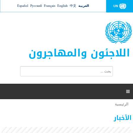
Jump to navigation
العربية
中文
English
Français
Русский
Español
UN
اللاجئون والمهاجرون
ا
ب
س
ح
ت
ث
م
ا

ر
ة
الرئيسية
أنت
ا
عدد القتلى في البحر المتوسط يتجاوز 2000 شخص ​​هذا
06 نوفمبر 2018 -
هنا
ل
الأخبار
العام
ب
ح
أعلنت مفوضية الأمم المتحدة السامية لشؤون اللاجئين عن ارتفاع عدد الأشخاص الذين لقوا حتفهم
ث