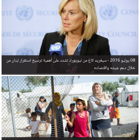
في البحر المتوسط هذا العام، أثناء محاولتهم الوصول إلى أوروبا، ليتجاوز ألفي شخص بعد العثور على
جثث 17 شخصا قبالة السواحل الإسبانية.
08 يوليو 2016 -
سيغريد كاغ من نيويورك تشدد على أهمية ترسيخ استقرار لبنان من
خلال دعم جيشه واقتصاده