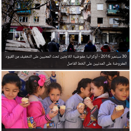
في البحر المتوسط هذا العام، أثناء محاولتهم الوصول إلى أوروبا، ليتجاوز ألفي شخص بعد العثور على
جثث 17 شخصا قبالة السواحل الإسبانية.
30 سبتمبر 2016 -
أوكرانيا: مفوضية اللاجئين تحث المعنيين على التخفيف من القيود
المفروضة على المدنيين على الخط الفاصل