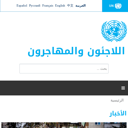
Jump to navigation
العربية
中文
English
Français
Русский
Español
UN
اللاجئون والمهاجرون
ا
ب
س
ح
ت
ث
م
ا

ر
ة
الرئيسية
أنت
ا
عدد القتلى في البحر المتوسط يتجاوز 2000 شخص ​​هذا
06 نوفمبر 2018 -
هنا
ل
الأخبار
العام
ب
ح
أعلنت مفوضية الأمم المتحدة السامية لشؤون اللاجئين عن ارتفاع عدد الأشخاص الذين لقوا حتفهم
ث