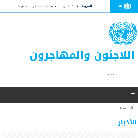
Jump to navigation
العربية
中文
English
Français
Русский
Español
UN
اللاجئون والمهاجرون
ا
ب
س
ح
ت
ث
م
ا

ر
ة
الرئيسية
أنت
ا
عدد القتلى في البحر المتوسط يتجاوز 2000 شخص ​​هذا
06 نوفمبر 2018 -
هنا
ل
الأخبار
العام
ب
ح
أعلنت مفوضية الأمم المتحدة السامية لشؤون اللاجئين عن ارتفاع عدد الأشخاص الذين لقوا حتفهم
ث