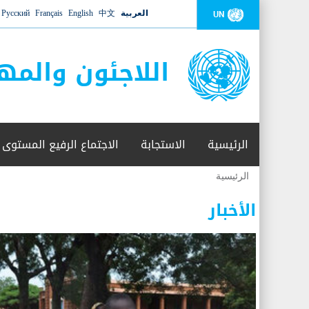
العربية
中文
English
Français
Русский
UN
اللاجئون والمه
الرئيسية
الاستجابة
الاجتماع الرفيع المستوى
الرئيسية
أنت
هنا
الأخبار
عدد القتلى في البحر المتوسط يتجاوز 2000 شخص ​​هذا العام
06 نوفمبر 2018 -
أعلنت مفوضية الأمم المتحدة السامية لشؤون اللاجئين عن ارتفاع عدد الأشخاص الذين لقوا 