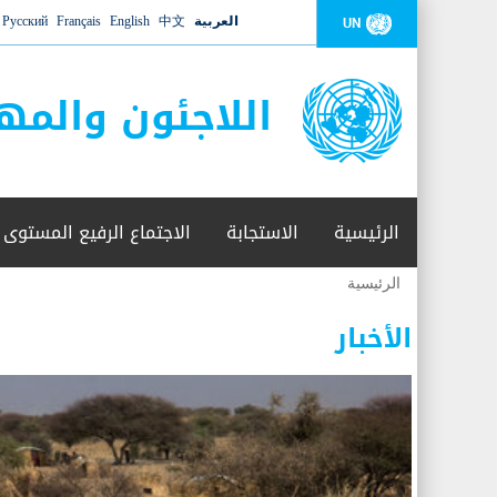
العربية
中文
English
Français
Русский
UN
اللاجئون والمه
الرئيسية
الاستجابة
الاجتماع الرفيع المستوى
الرئيسية
أنت
هنا
الأخبار
عدد القتلى في البحر المتوسط يتجاوز 2000 شخص ​​هذا العام
06 نوفمبر 2018 -
أعلنت مفوضية الأمم المتحدة السامية لشؤون اللاجئين عن ارتفاع عدد الأشخاص الذين لقوا 