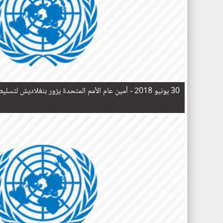
30 يونيو 2018 -
أمين عام الأمم المتحدة يزور بنغلاديش لتسلي
ا
ل
ص
ف
ح
ا
ت