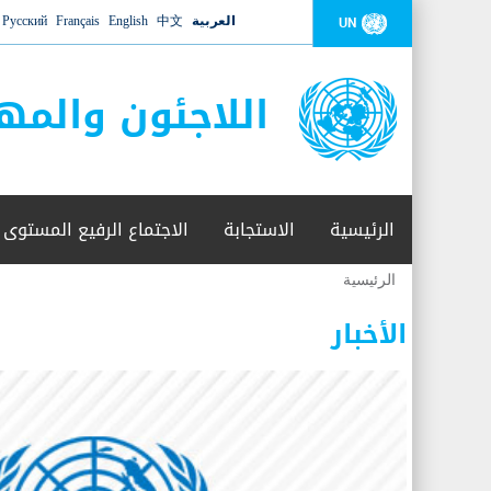
العربية
中文
English
Français
Русский
UN
اللاجئون والمه
الرئيسية
الاستجابة
الاجتماع الرفيع المستوى
الرئيسية
أنت
هنا
الأخبار
عدد القتلى في البحر المتوسط يتجاوز 2000 شخص ​​هذا العام
06 نوفمبر 2018 -
أعلنت مفوضية الأمم المتحدة السامية لشؤون اللاجئين عن ارتفاع عدد الأشخاص الذين لقوا 