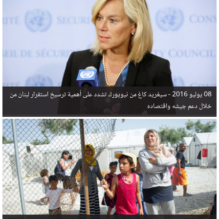
في البحر المتوسط هذا العام، أثناء محاولتهم الوصول إلى أوروبا، ليتجاوز ألفي شخص بعد العثور على
جثث 17 شخصا قبالة السواحل الإسبانية.
08 يوليو 2016 -
سيغريد كاغ من نيويورك تشدد على أهمية ترسيخ استقرار لبنان من
خلال دعم جيشه واقتصاده