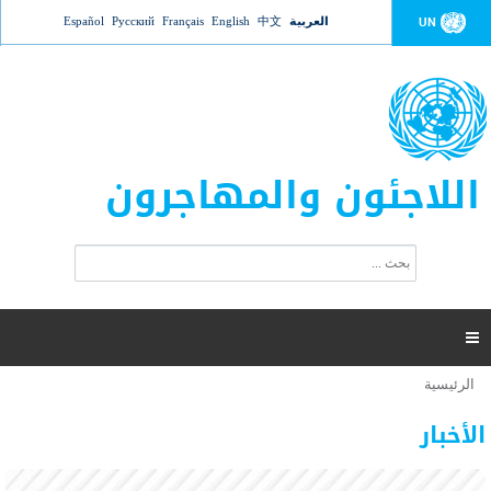
Jump to navigation
العربية
中文
English
Français
Русский
Español
UN
اللاجئون والمهاجرون
ا
ب
س
ح
ت
ث
م
ا

ر
ة
الرئيسية
أنت
ا
عدد القتلى في البحر المتوسط يتجاوز 2000 شخص ​​هذا
06 نوفمبر 2018 -
هنا
ل
الأخبار
العام
ب
ح
أعلنت مفوضية الأمم المتحدة السامية لشؤون اللاجئين عن ارتفاع عدد الأشخاص الذين لقوا حتفهم
ث