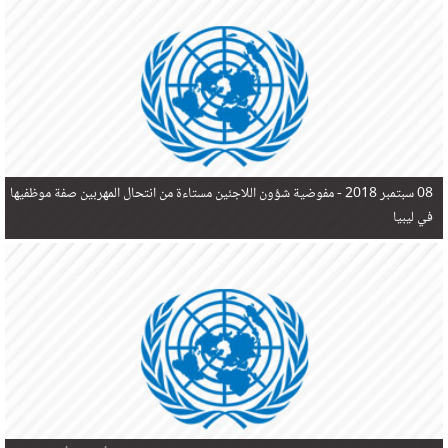
في البحر المتوسط هذا العام، أثناء محاولتهم الوصول إلى أوروبا، ليتجاوز ألفي شخص بعد العثور على
جثث 17 شخصا قبالة السواحل الإسبانية.
08 سبتمبر 2018 -
مفوضية شؤون اللاجئين مستاءة من انتحال المهربين صفة موظفيها
في ليبيا