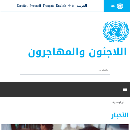
Jump to navigation
العربية
中文
English
Français
Русский
Español
UN
اللاجئون والمهاجرون
ا
ب
س
ح
ت
ث
م
ا

ر
ة
الرئيسية
أنت
ا
عدد القتلى في البحر المتوسط يتجاوز 2000 شخص ​​هذا
06 نوفمبر 2018 -
هنا
ل
الأخبار
العام
ب
ح
أعلنت مفوضية الأمم المتحدة السامية لشؤون اللاجئين عن ارتفاع عدد الأشخاص الذين لقوا حتفهم
ث