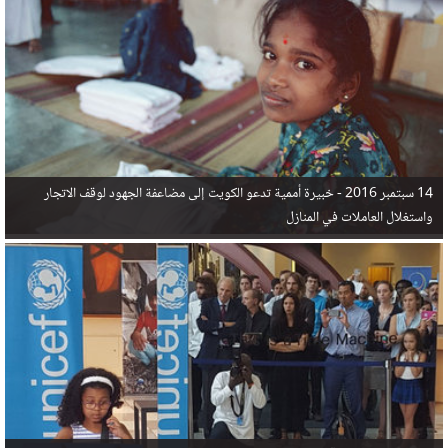
في البحر المتوسط هذا العام، أثناء محاولتهم الوصول إلى أوروبا، ليتجاوز ألفي شخص بعد العثور على
جثث 17 شخصا قبالة السواحل الإسبانية.
14 سبتمبر 2016 -
خبيرة أممية تدعو الكويت إلى مضاعفة الجهود لوقف الاتجار
واستغلال العاملات في المنازل