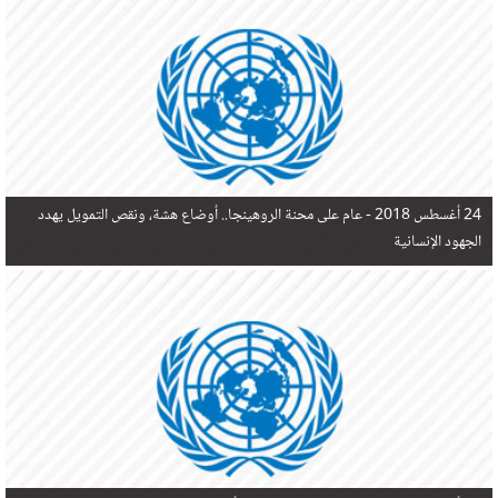
في البحر المتوسط هذا العام، أثناء محاولتهم الوصول إلى أوروبا، ليتجاوز ألفي شخص بعد العثور على
جثث 17 شخصا قبالة السواحل الإسبانية.
24 أغسطس 2018 -
عام على محنة الروهينجا.. أوضاع هشة، ونقص التمويل يهدد
الجهود الإنسانية