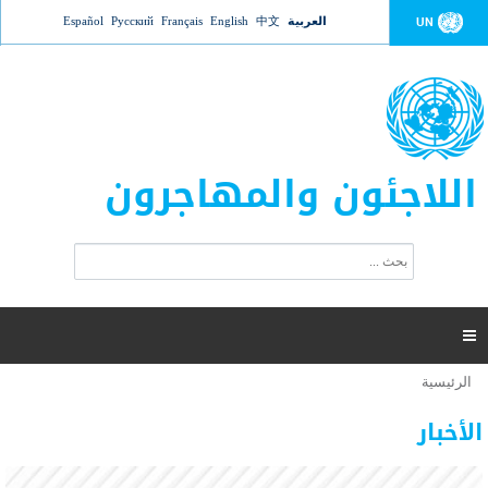
Jump to navigation
العربية
中文
English
Français
Русский
Español
UN
اللاجئون والمهاجرون
ا
ب
س
ح
ت
ث
م
ا

ر
ة
الرئيسية
أنت
ا
عدد القتلى في البحر المتوسط يتجاوز 2000 شخص ​​هذا
06 نوفمبر 2018 -
هنا
ل
الأخبار
العام
ب
ح
أعلنت مفوضية الأمم المتحدة السامية لشؤون اللاجئين عن ارتفاع عدد الأشخاص الذين لقوا حتفهم
ث