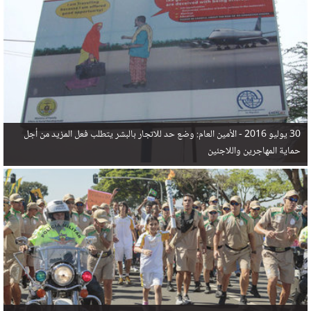
في البحر المتوسط هذا العام، أثناء محاولتهم الوصول إلى أوروبا، ليتجاوز ألفي شخص بعد العثور على
جثث 17 شخصا قبالة السواحل الإسبانية.
30 يوليو 2016 -
الأمين العام: وضع حد للاتجار بالبشر يتطلب فعل المزيد من أجل
حماية المهاجرين واللاجئين