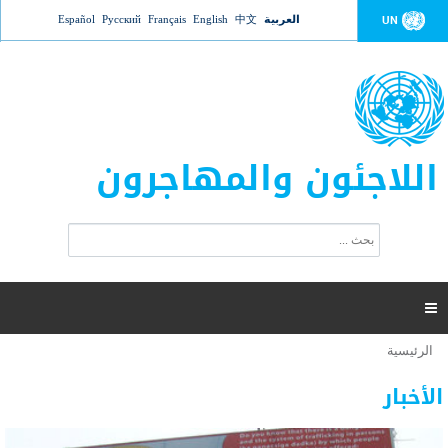
Jump to navigation
العربية
中文
English
Français
Русский
Español
UN
اللاجئون والمهاجرون
ا
ب
س
ح
ت
ث
م
ا

ر
ة
الرئيسية
أنت
ا
عدد القتلى في البحر المتوسط يتجاوز 2000 شخص ​​هذا
06 نوفمبر 2018 -
هنا
ل
الأخبار
العام
ب
ح
أعلنت مفوضية الأمم المتحدة السامية لشؤون اللاجئين عن ارتفاع عدد الأشخاص الذين لقوا حتفهم
ث