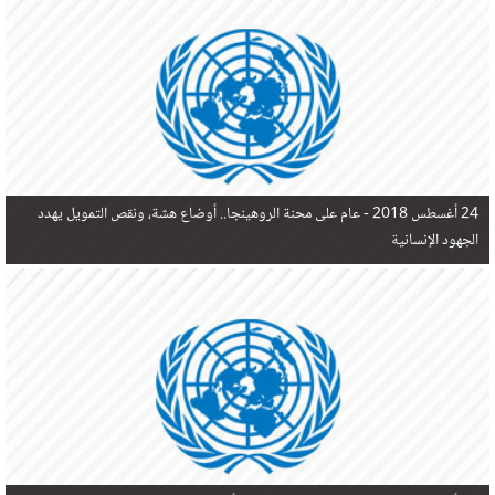
في البحر المتوسط هذا العام، أثناء محاولتهم الوصول إلى أوروبا، ليتجاوز ألفي شخص بعد العثور على
جثث 17 شخصا قبالة السواحل الإسبانية.
24 أغسطس 2018 -
عام على محنة الروهينجا.. أوضاع هشة، ونقص التمويل يهدد
الجهود الإنسانية