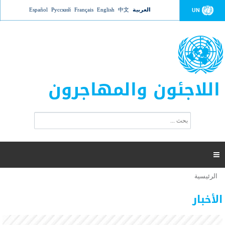
Jump to navigation
العربية
中文
English
Français
Русский
Español
UN
اللاجئون والمهاجرون
ا
ب
س
ح
ت
ث
م
ا

ر
ة
الرئيسية
أنت
ا
عدد القتلى في البحر المتوسط يتجاوز 2000 شخص ​​هذا
06 نوفمبر 2018 -
هنا
ل
الأخبار
العام
ب
ح
أعلنت مفوضية الأمم المتحدة السامية لشؤون اللاجئين عن ارتفاع عدد الأشخاص الذين لقوا حتفهم
ث