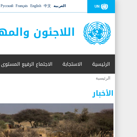
العربية
中文
English
Français
Русский
UN
اللاجئون والمه
الرئيسية
الاستجابة
الاجتماع الرفيع المستوى
الرئيسية
أنت
هنا
الأخبار
عدد القتلى في البحر المتوسط يتجاوز 2000 شخص ​​هذا العام
06 نوفمبر 2018 -
أعلنت مفوضية الأمم المتحدة السامية لشؤون اللاجئين عن ارتفاع عدد الأشخاص الذين لقوا 