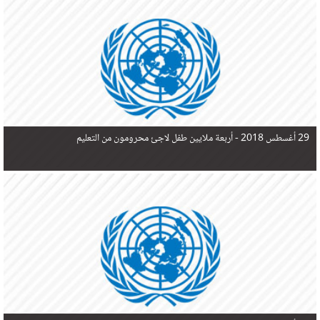
في البحر المتوسط هذا العام، أثناء محاولتهم الوصول إلى أوروبا، ليتجاوز ألفي شخص بعد العثور على
جثث 17 شخصا قبالة السواحل الإسبانية.
29 أغسطس 2018 -
أربعة ملايين طفل لاجئ محرومون من التعليم