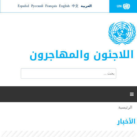
Jump to navigation
العربية
中文
English
Français
Русский
Español
UN
اللاجئون والمهاجرون
ا
ب
س
ح
ت
ث
م
ا

ر
ة
الرئيسية
أنت
ا
عدد القتلى في البحر المتوسط يتجاوز 2000 شخص ​​هذا
06 نوفمبر 2018 -
هنا
ل
الأخبار
العام
ب
ح
أعلنت مفوضية الأمم المتحدة السامية لشؤون اللاجئين عن ارتفاع عدد الأشخاص الذين لقوا حتفهم
ث