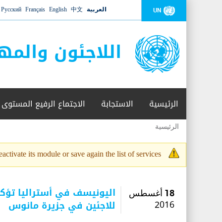
العربية
中文
English
Français
Русский
UN
اللاجئون والمه
الرئيسية
الاستجابة
الاجتماع الرفيع المستوى
الرئيسية
أنت
هنا
activate its module or save again the list of services.
رسالة
التحذير
اليونيسف في أستراليا تؤكد
18 أغسطس
للاجئين في جزيرة مانوس
2016