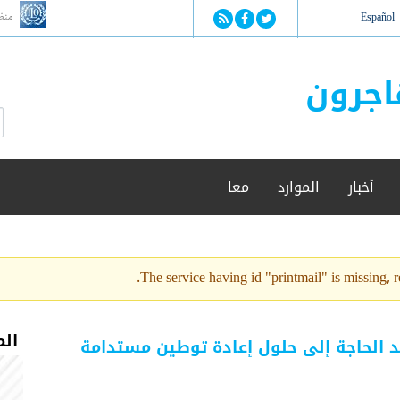
Jump to navigation
منظ
Español
اجرون
ا
ب
س
ح
ت
ث
م
أخبار
الموارد
معا
ا
ر
ة
ا
ل
The service having id "printmail" is missing, re
ب
ح
ث
الم
 الحاجة إلى حلول إعادة توطين مستدامة