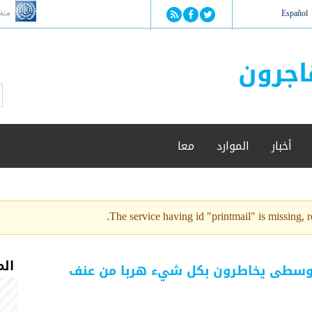
Jump to navigation
منظ
Español
اجرون
ا
ب
س
ح
ت
ث
م
أخبار
الموارد
معا
ا
ر
ة
ا
ل
The service having id "printmail" is missing, re
ب
ح
ث
الم
الوسطى يخاطرون بكل شيء هربا من عنف