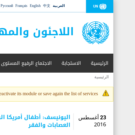
العربية
中文
English
Français
Русский
UN
اللاجئون والمه
الرئيسية
الاستجابة
الاجتماع الرفيع المستوى
الرئيسية
أنت
هنا
activate its module or save again the list of services.
رسالة
التحذير
اليونيسف: أطفال أمريكا 
23 أغسطس
العصابات والفقر
2016