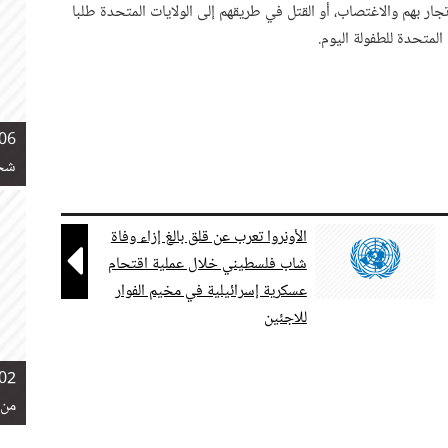
ار بهم والاغتصاب، أو القتل في طريقهم إلى الولايات المتحدة طلبا
لمتحدة للطفولة اليوم.
06 نوفمبر 2018
شخص
الأونروا تعرب عن قلق بالغ إزاء وفاة

شاب فلسطيني خلال عملية اقتحام
عسكرية إسرائيلية في مخيم الفوار
للاجئين
02 نوفمبر 2018
من 