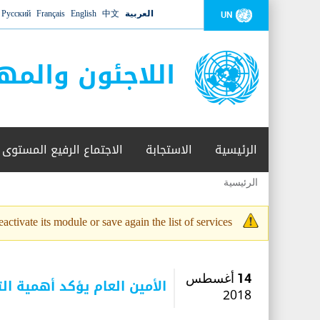
العربية
中文
English
Français
Русский
UN
اللاجئون والمه
الرئيسية
الاستجابة
الاجتماع الرفيع المستوى
الرئيسية
أنت
هنا
activate its module or save again the list of services.
رسالة
التحذير
14 أغسطس
الأمين العام يؤكد أهمية ال
2018