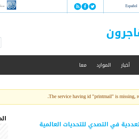
Jump to navigation
منظ
Español
اجرون
ا
ب
س
ح
ت
ث
م
أخبار
الموارد
معا
ا
ر
ة
ا
ل
The service having id "printmail" is missing, re
ب
ح
ث
الم
تعددية في التصدي للتحديات العالمية